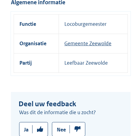
Algemene informatie
i
n
k
Functie
Locoburgemeester
:
Organisatie
Gemeente Zeewolde
Partij
Leefbaar Zeewolde
Deel uw feedback
Was dit de informatie die u zocht?
Ja
Nee