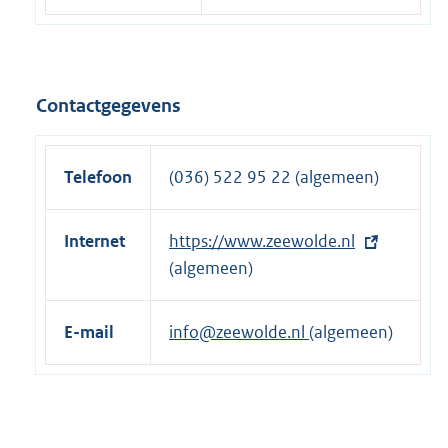
Contactgegevens
Telefoon
(036) 522 95 22 (algemeen)
Internet
E
https://www.zeewolde.nl
x
(algemeen)
t
e
E-mail
info@zeewolde.nl
(algemeen)
r
n
e
l