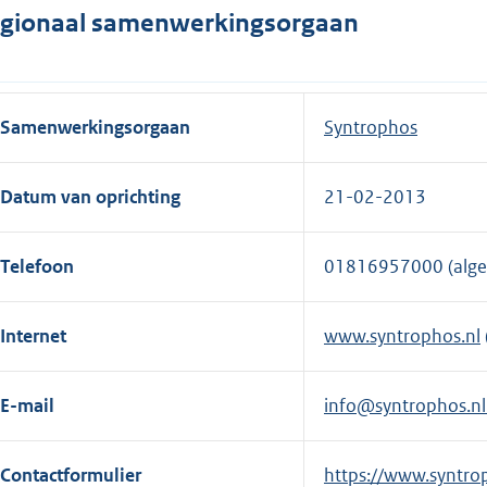
gionaal samenwerkingsorgaan
Samenwerkingsorgaan
Syntrophos
Datum van oprichting
21-02-2013
Telefoon
01816957000 (alg
Internet
www.syntrophos.nl
E-mail
info@syntrophos.n
Contactformulier
E
https://www.syntrop