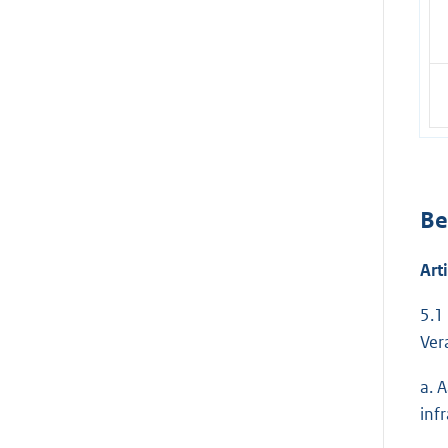
Be
Art
5.1
Ver
a. 
inf