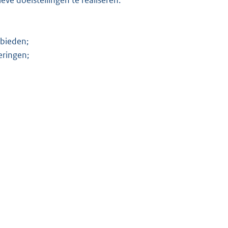
 bieden;
eringen;