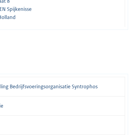
aat 8
EN Spijkenisse
Holland
ing Bedrijfsvoeringsorganisatie Syntrophos
ie