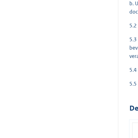
b. 
doc
5.2
5.3
bev
ver
5.4
5.5
De