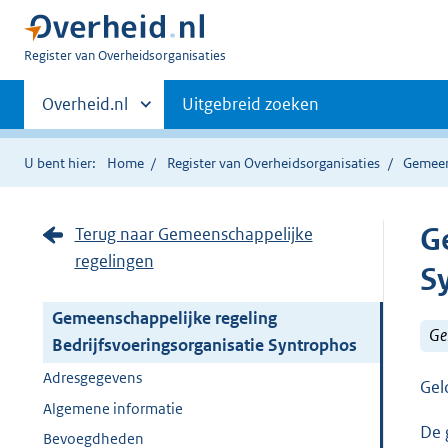
U
Register van Overheidsorganisaties
bent
Primaire
nu
Andere
Overheid.nl
Uitgebreid zoeken
hier:
sites
navigatie
binnen
U bent hier:
Home
Register van Overheidsorganisaties
Gemeen
G
Terug naar Gemeenschappelijke
regelingen
S
Gemeenschappelijke regeling
Ge
Bedrijfsvoeringsorganisatie Syntrophos
Adresgegevens
Gel
Algemene informatie
De 
Bevoegdheden