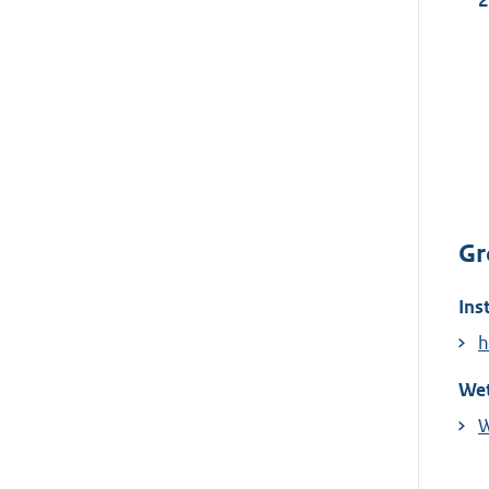
Gr
Ins
h
Wet
W