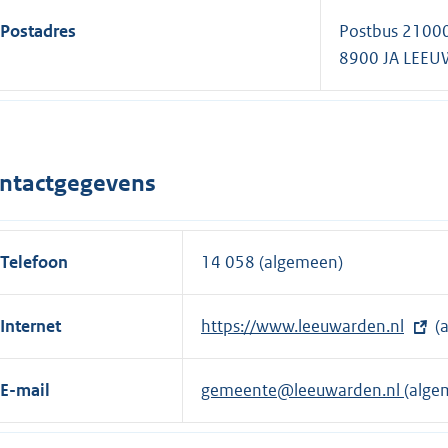
Postadres
Postbus 2100
8900 JA LEE
ntactgegevens
Telefoon
14 058 (algemeen)
Internet
E
https://www.leeuwarden.nl
(
x
t
E-mail
gemeente@leeuwarden.nl
(alge
e
r