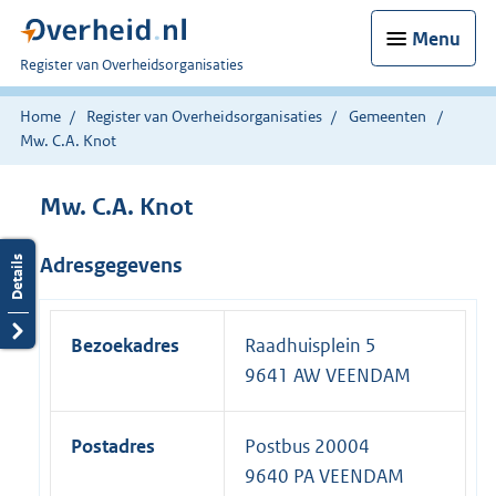
Menu
U
Register van Overheidsorganisaties
bent
nu
Home
Register van Overheidsorganisaties
Gemeenten
hier:
Mw. C.A. Knot
Mw. C.A. Knot
Adresgegevens
Bezoekadres
Raadhuisplein 5
9641 AW VEENDAM
Postadres
Postbus 20004
9640 PA VEENDAM