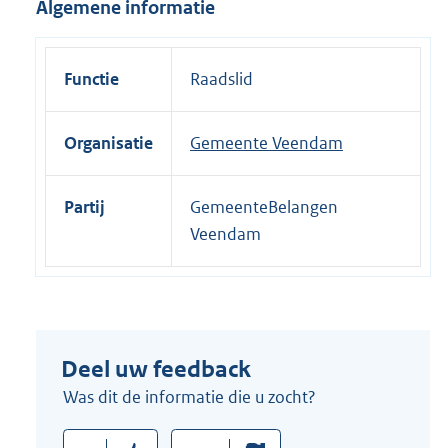
Algemene informatie
i
n
k
Functie
Raadslid
:
Organisatie
Gemeente Veendam
Partij
GemeenteBelangen
Veendam
Deel uw feedback
Was dit de informatie die u zocht?