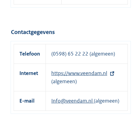
Contactgegevens
Telefoon
(0598) 65 22 22 (algemeen)
Internet
E
https://www.veendam.nl
x
(algemeen)
t
e
E-mail
Info@veendam.nl
(algemeen)
r
n
e
l