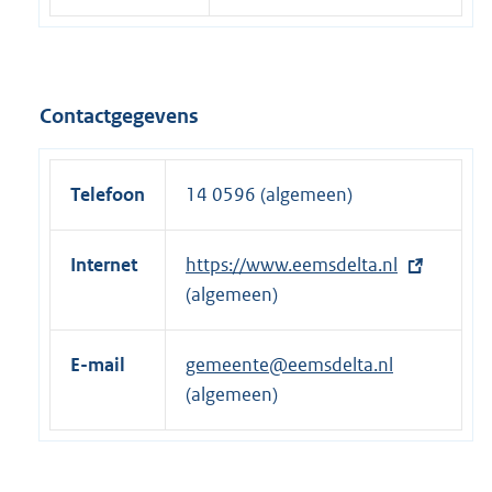
Contactgegevens
Telefoon
14 0596 (algemeen)
Internet
E
https://www.eemsdelta.nl
x
(algemeen)
t
e
E-mail
gemeente@eemsdelta.nl
r
(algemeen)
n
e
l