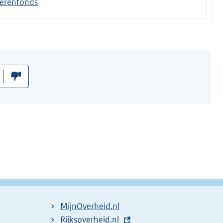
terenfonds
MijnOverheid.nl
E
Rijksoverheid.nl