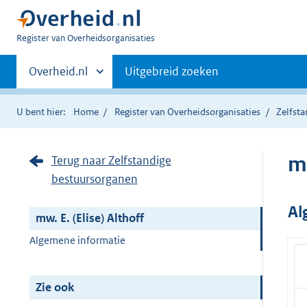
U
Register van Overheidsorganisaties
bent
Primaire
nu
Andere
Overheid.nl
Uitgebreid zoeken
hier:
sites
navigatie
binnen
U bent hier:
Home
Register van Overheidsorganisaties
Zelfst
mw
Terug naar Zelfstandige
bestuursorganen
Al
mw. E. (Elise) Althoff
Algemene informatie
Zie ook