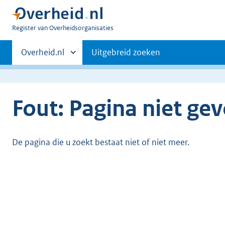
U
Register van Overheidsorganisaties
bent
Primaire
nu
Andere
Overheid.nl
Uitgebreid zoeken
hier:
sites
navigatie
binnen
Fout: Pagina niet ge
De pagina die u zoekt bestaat niet of niet meer.