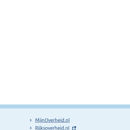
MijnOverheid.nl
E
Rijksoverheid.nl