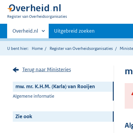
U
Register van Overheidsorganisaties
bent
Primaire
nu
Andere
Overheid.nl
Uitgebreid zoeken
hier:
sites
navigatie
binnen
U bent hier:
Home
Register van Overheidsorganisaties
Ministe
m
Terug naar Ministeries
mw. mr. K.H.M. (Karla) van Rooijen
Algemene informatie
Zie ook
Al