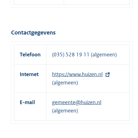
Contactgegevens
Telefoon
(035) 528 19 11 (algemeen)
Internet
E
https://www.huizen.nl
x
(algemeen)
t
e
E-mail
gemeente@huizen.nl
r
(algemeen)
n
e
l