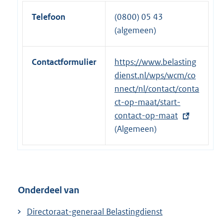
Telefoon
(0800) 05 43
(algemeen)
Contactformulier
E
https://www.belasting
x
dienst.nl/wps/wcm/co
t
nnect/nl/contact/conta
e
ct-op-maat/start-
r
contact-op-maat
n
(Algemeen)
e
l
i
n
Onderdeel van
k
:
Directoraat-generaal Belastingdienst