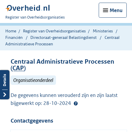
Menu
U
Register van Overheidsorganisaties
bent
nu
Home
Register van Overheidsorganisaties
Ministeries
hier:
Financiën
Directoraat-generaal Belastingdienst
Centraal
Administratieve Processen
Centraal Administratieve Processen
(
CAP
)
Organisatieonderdeel
De gegevens kunnen verouderd zijn en zijn laatst
bijgewerkt op: 28-10-2024
Contactgegevens