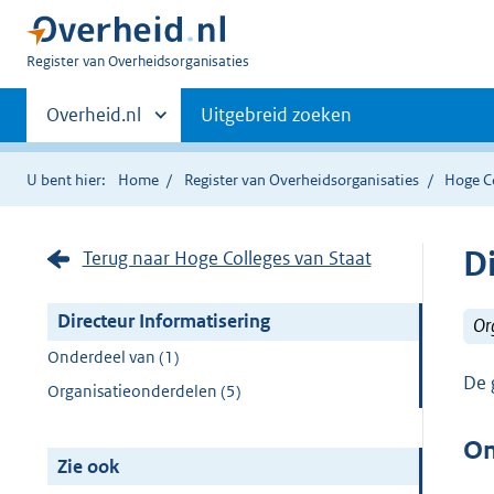
U
Register van Overheidsorganisaties
bent
Primaire
nu
Andere
Overheid.nl
Uitgebreid zoeken
hier:
sites
navigatie
binnen
U bent hier:
Home
Register van Overheidsorganisaties
Hoge Co
D
Terug naar Hoge Colleges van Staat
Directeur Informatisering
Or
Onderdeel van (1)
De 
Organisatieonderdelen (5)
On
Zie ook