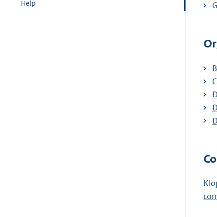
Help
G
Or
B
C
D
D
D
Co
Klo
cor