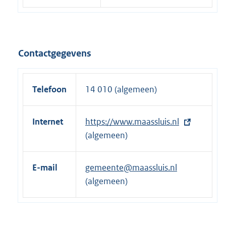
Contactgegevens
Telefoon
14 010 (algemeen)
Internet
E
https://www.maassluis.nl
x
(algemeen)
t
e
E-mail
gemeente@maassluis.nl
r
(algemeen)
n
e
l