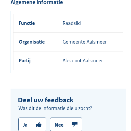
Algemene informatie
i
n
k
Functie
Raadslid
:
Organisatie
Gemeente Aalsmeer
Partij
Absoluut Aalsmeer
Deel uw feedback
Was dit de informatie die u zocht?
Ja
Nee