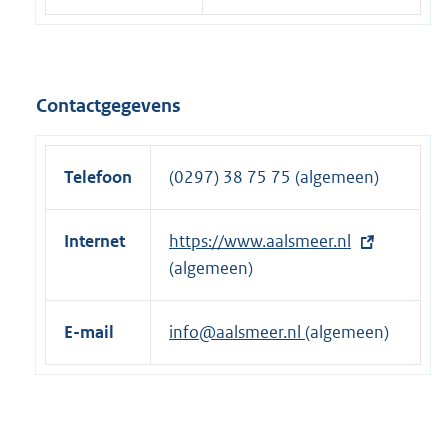
Contactgegevens
Telefoon
(0297) 38 75 75 (algemeen)
Internet
E
https://www.aalsmeer.nl
x
(algemeen)
t
e
E-mail
info@aalsmeer.nl
(algemeen)
r
n
e
l