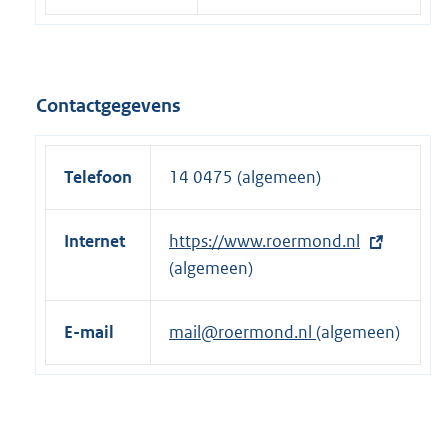
Contactgegevens
Telefoon
14 0475 (algemeen)
Internet
E
https://www.roermond.nl
x
(algemeen)
t
e
E-mail
mail@roermond.nl
(algemeen)
r
n
e
l