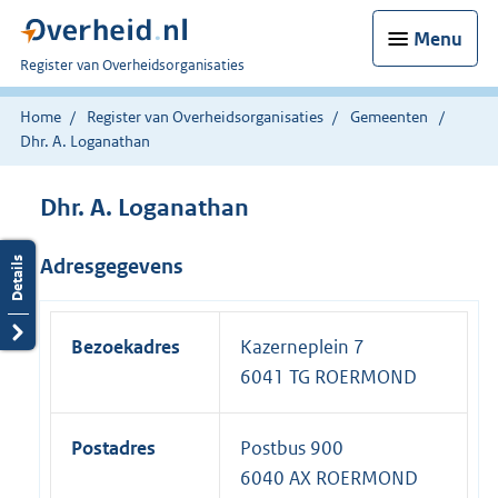
Menu
U
Register van Overheidsorganisaties
bent
nu
Home
Register van Overheidsorganisaties
Gemeenten
hier:
Dhr. A. Loganathan
Dhr. A. Loganathan
Adresgegevens
Bezoekadres
Kazerneplein 7
6041 TG ROERMOND
Postadres
Postbus 900
6040 AX ROERMOND