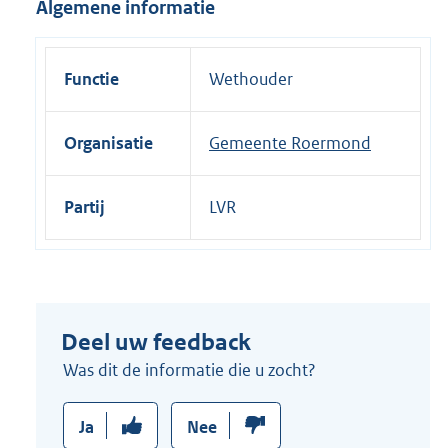
Algemene informatie
i
n
k
Functie
Wethouder
:
Organisatie
Gemeente Roermond
Partij
LVR
Deel uw feedback
Was dit de informatie die u zocht?
Ja
Nee