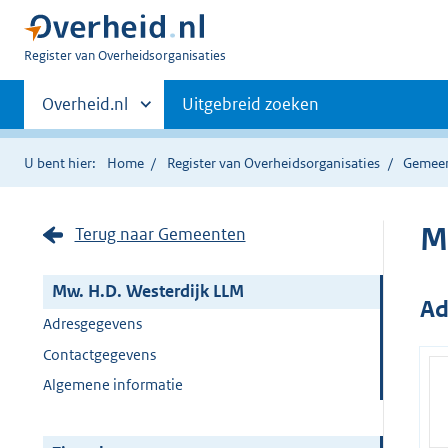
U
Register van Overheidsorganisaties
bent
Primaire
nu
Andere
Overheid.nl
Uitgebreid zoeken
hier:
sites
navigatie
binnen
U bent hier:
Home
Register van Overheidsorganisaties
Gemee
M
Terug naar Gemeenten
Mw. H.D. Westerdijk LLM
Ad
Adresgegevens
Contactgegevens
Algemene informatie