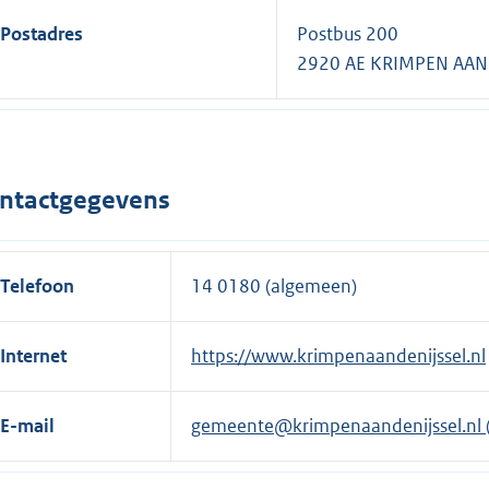
Postadres
Postbus 200
2920 AE KRIMPEN AAN 
ntactgegevens
Telefoon
14 0180 (algemeen)
Internet
E
https://www.krimpenaandenijssel.nl
x
t
E-mail
gemeente@krimpenaandenijssel.nl
e
r