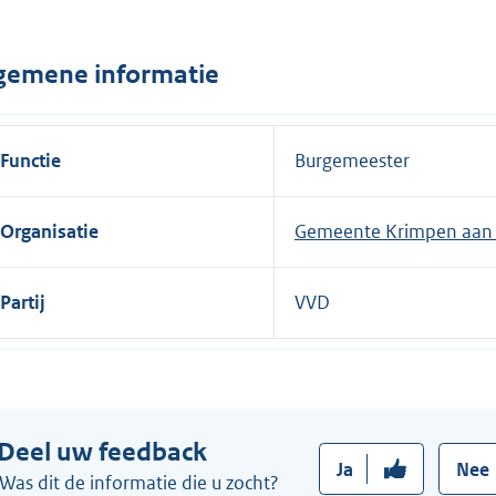
n
e
gemene informatie
l
i
n
Functie
Burgemeester
k
:
Organisatie
Gemeente Krimpen aan d
Partij
VVD
Deel uw feedback
Ja
Nee
Was dit de informatie die u zocht?