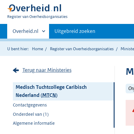
U
Register van Overheidsorganisaties
bent
Primaire
nu
Andere
Overheid.nl
Uitgebreid zoeken
hier:
sites
navigatie
binnen
U bent hier:
Home
Register van Overheidsorganisaties
Ministe
M
Terug naar Ministeries
Medisch Tuchtcollege Caribisch
Or
Nederland (
MTCN
)
Contactgegevens
Onderdeel van (1)
Algemene informatie