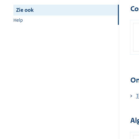
Co
Zie ook
Help
On
T
Al