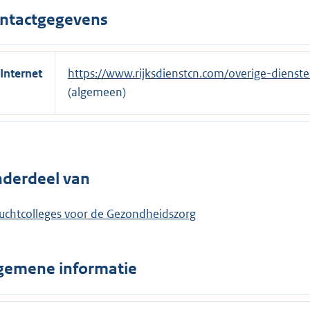
ntactgegevens
Internet
E
https://www.rijksdienstcn.com/overige-dienst
x
(algemeen)
t
e
r
n
derdeel van
e
l
uchtcolleges voor de Gezondheidszorg
i
n
k
gemene informatie
: