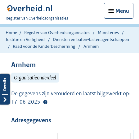
Menu
U
Register van Overheidsorganisaties
bent
nu
Home
Register van Overheidsorganisaties
Ministeries
hier:
Justitie en Veiligheid
Diensten en baten-lastenagentschappen
Raad voor de Kinderbescherming
Arnhem
Arnhem
Organisatieonderdeel
De gegevens zijn verouderd en laatst bijgewerkt op:
17-06-2025
Adresgegevens