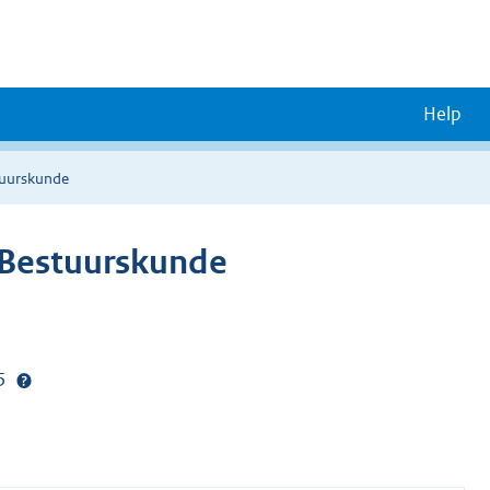
Help
stuurskunde
r Bestuurskunde
25