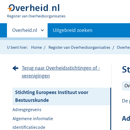
U
Register van Overheidsorganisaties
bent
Primaire
nu
Andere
Overheid.nl
Uitgebreid zoeken
hier:
sites
navigatie
binnen
U bent hier:
Home
Register van Overheidsorganisaties
Overhei
S
Terug naar Overheidsstichtingen of -
verenigingen
Ove
Stichting Europees Instituut voor
Bestuurskunde
De 
Adresgegevens
Ad
Algemene informatie
Identificatiecode