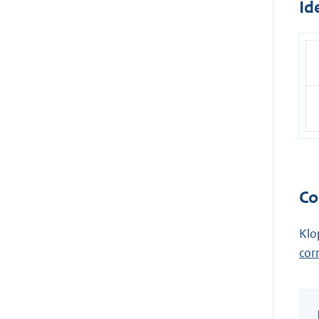
Id
Co
Klo
cor