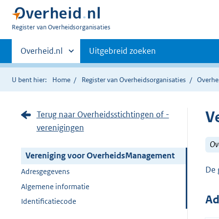
U
Register van Overheidsorganisaties
bent
Primaire
nu
Andere
Overheid.nl
Uitgebreid zoeken
hier:
sites
navigatie
binnen
U bent hier:
Home
Register van Overheidsorganisaties
Overhei
V
Terug naar Overheidsstichtingen of -
verenigingen
Ove
Vereniging voor OverheidsManagement
De 
Adresgegevens
Algemene informatie
Ad
Identificatiecode