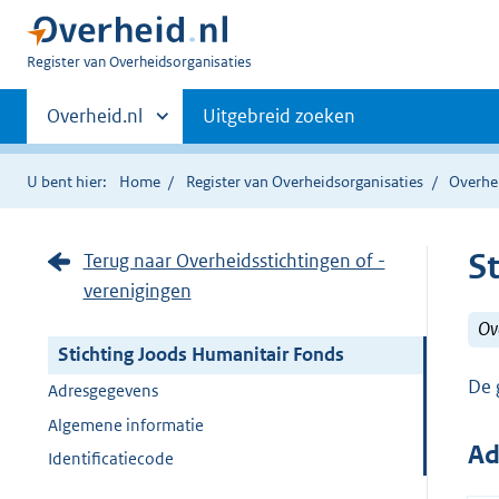
U
Register van Overheidsorganisaties
bent
Primaire
nu
Andere
Overheid.nl
Uitgebreid zoeken
hier:
sites
navigatie
binnen
U bent hier:
Home
Register van Overheidsorganisaties
Overhei
S
Terug naar Overheidsstichtingen of -
verenigingen
Ove
Stichting Joods Humanitair Fonds
De 
Adresgegevens
Algemene informatie
Ad
Identificatiecode