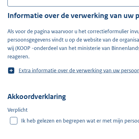
Informatie over de verwerking van uw
Als voor de pagina waarvoor u het correctieformulier inv
persoonsgegevens vindt u op de website van de organisatie waarvoor u he
wij (KOOP -onderdeel van het ministerie van Binnenland
reageren.
T
Extra informatie over de verwerking van uw
o
o
n
Akkoordverklaring
m
e
e
Verplicht
r
Ik heb gelezen en begrepen wat er met mijn pers
v
a
n