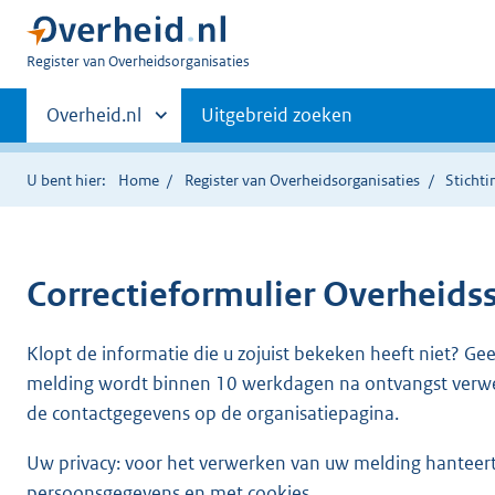
U
Register van Overheidsorganisaties
bent
Primaire
nu
Andere
Overheid.nl
Uitgebreid zoeken
hier:
sites
navigatie
binnen
U bent hier:
Home
Register van Overheidsorganisaties
Stichti
Correctieformulier
Overheidsst
Klopt de informatie die u zojuist bekeken heeft niet? Ge
melding wordt binnen 10 werkdagen na ontvangst verw
de contactgegevens op de organisatiepagina.
Uw privacy: voor het verwerken van uw melding hanteert 
persoonsgegevens en met cookies.