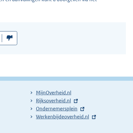
MijnOverheid.nl
E
Rijksoverheid.nl
x
E
Ondernemersplein
t
x
E
Werkenbijdeoverheid.nl
e
t
x
r
e
t