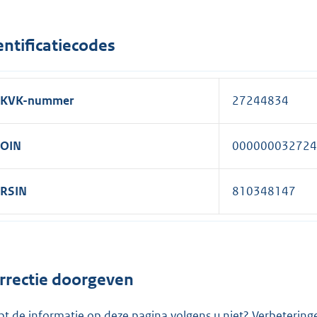
entificatiecodes
KVK-nummer
27244834
OIN
000000032724
RSIN
810348147
rrectie doorgeven
pt de informatie op deze pagina volgens u niet? Verbetering