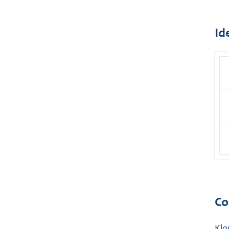
Id
Co
Klo