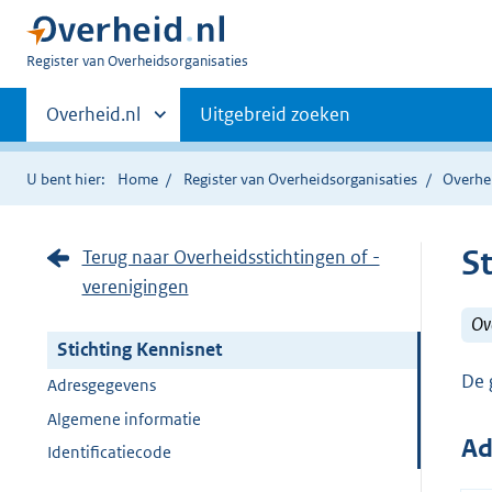
U
Register van Overheidsorganisaties
bent
Primaire
nu
Andere
Overheid.nl
Uitgebreid zoeken
hier:
sites
navigatie
binnen
U bent hier:
Home
Register van Overheidsorganisaties
Overhei
S
Terug naar Overheidsstichtingen of -
verenigingen
Ove
Stichting Kennisnet
De 
Adresgegevens
Algemene informatie
Ad
Identificatiecode