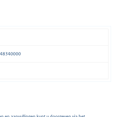
48340000
en en aanvullingen kunt u doorgeven via het