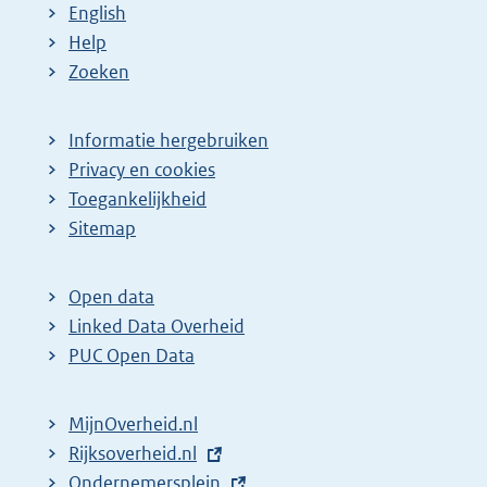
English
Help
Zoeken
Informatie hergebruiken
Privacy en cookies
Toegankelijkheid
Sitemap
Open data
Linked Data Overheid
PUC Open Data
MijnOverheid.nl
E
Rijksoverheid.nl
x
E
Ondernemersplein