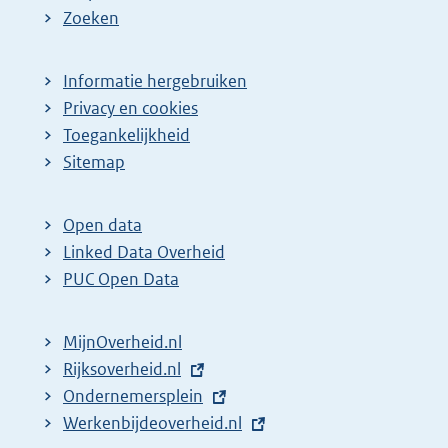
Zoeken
Informatie hergebruiken
Privacy en cookies
Toegankelijkheid
Sitemap
Open data
Linked Data Overheid
PUC Open Data
MijnOverheid.nl
E
Rijksoverheid.nl
x
E
Ondernemersplein
t
x
E
Werkenbijdeoverheid.nl