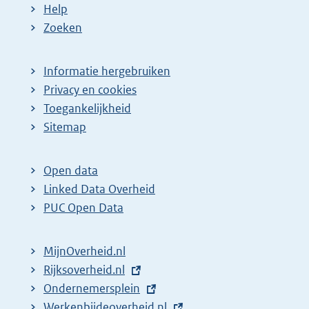
Help
Zoeken
Informatie hergebruiken
Privacy en cookies
Toegankelijkheid
Sitemap
Open data
Linked Data Overheid
PUC Open Data
MijnOverheid.nl
E
Rijksoverheid.nl
x
E
Ondernemersplein
t
x
E
Werkenbijdeoverheid.nl