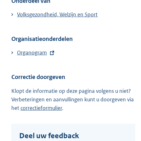
Onderdeel van
Volksgezondheid, Welzijn en Sport
Organisatieonderdelen
E
Organogram
x
t
Correctie doorgeven
e
r
Klopt de informatie op deze pagina volgens u niet?
n
Verbeteringen en aanvullingen kunt u doorgeven via
e
het
correctieformulier
.
l
i
n
Deel uw feedback
k