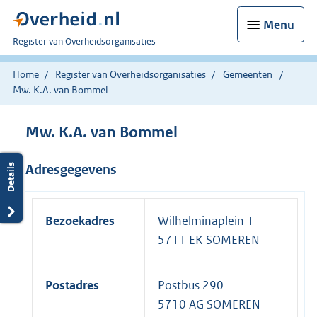
Menu
U
Register van Overheidsorganisaties
bent
nu
Home
Register van Overheidsorganisaties
Gemeenten
hier:
Mw. K.A. van Bommel
Mw. K.A. van Bommel
Adresgegevens
Bezoekadres
Wilhelminaplein 1
5711 EK SOMEREN
Postadres
Postbus 290
5710 AG SOMEREN