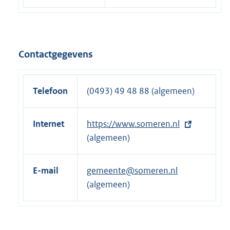
Contactgegevens
Telefoon
(0493) 49 48 88 (algemeen)
Internet
E
https://www.someren.nl
x
(algemeen)
t
e
E-mail
gemeente@someren.nl
r
(algemeen)
n
e
l