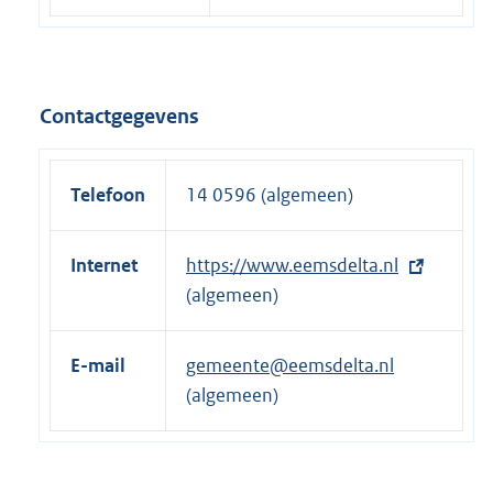
Contactgegevens
Telefoon
14 0596 (algemeen)
Internet
E
https://www.eemsdelta.nl
x
(algemeen)
t
e
E-mail
gemeente@eemsdelta.nl
r
(algemeen)
n
e
l