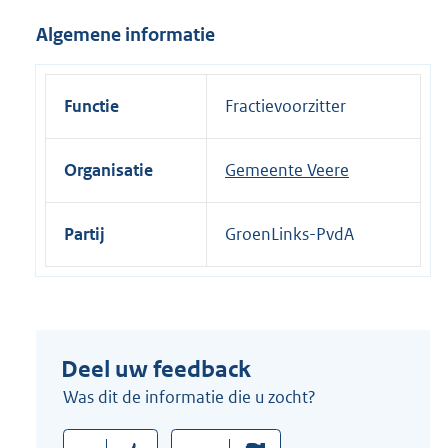
i
Algemene informatie
n
k
:
Functie
Fractievoorzitter
Organisatie
Gemeente Veere
Partij
GroenLinks-PvdA
Deel uw feedback
Was dit de informatie die u zocht?