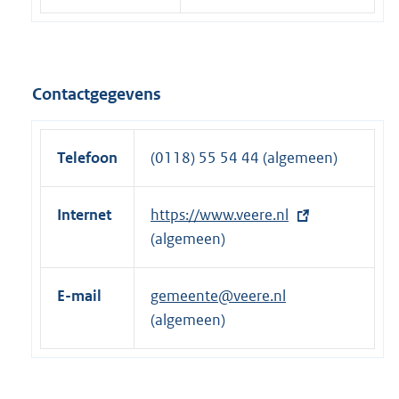
Contactgegevens
Telefoon
(0118) 55 54 44 (algemeen)
Internet
E
https://www.veere.nl
x
(algemeen)
t
e
E-mail
gemeente@veere.nl
r
(algemeen)
n
e
l