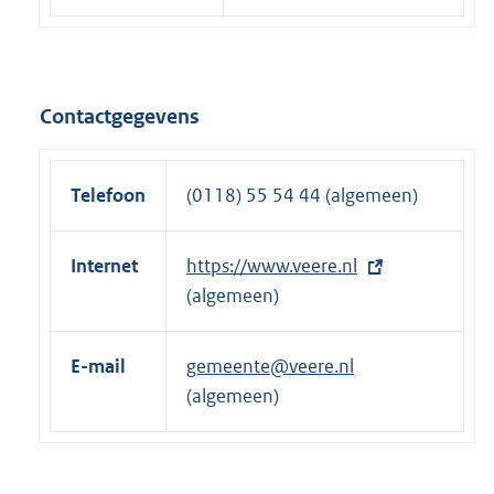
Contactgegevens
Telefoon
(0118) 55 54 44 (algemeen)
Internet
E
https://www.veere.nl
x
(algemeen)
t
e
E-mail
gemeente@veere.nl
r
(algemeen)
n
e
l