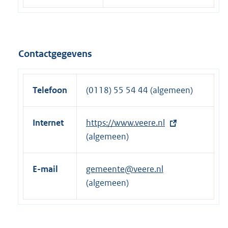
Contactgegevens
Telefoon
(0118) 55 54 44 (algemeen)
Internet
E
https://www.veere.nl
x
(algemeen)
t
e
E-mail
gemeente@veere.nl
r
(algemeen)
n
e
l