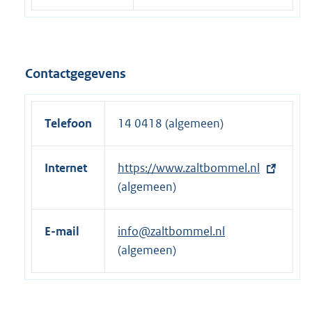
Contactgegevens
Telefoon
14 0418 (algemeen)
Internet
E
https://www.zaltbommel.nl
x
(algemeen)
t
e
E-mail
info@zaltbommel.nl
r
(algemeen)
n
e
l