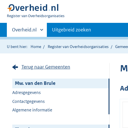
U
Register van Overheidsorganisaties
bent
Primaire
nu
Andere
Overheid.nl
Uitgebreid zoeken
hier:
sites
navigatie
binnen
U bent hier:
Home
Register van Overheidsorganisaties
Gemee
M
Terug naar Gemeenten
Mw. van den Brule
Ad
Adresgegevens
Contactgegevens
Algemene informatie