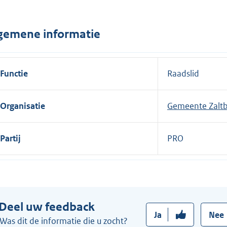
n
e
gemene informatie
l
i
n
Functie
Raadslid
k
:
Organisatie
Gemeente Zal
Partij
PRO
Deel uw feedback
Ja
Nee
Was dit de informatie die u zocht?