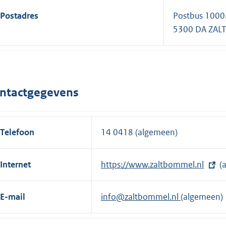
Postadres
Postbus 1000
5300 DA ZA
ntactgegevens
Telefoon
14 0418 (algemeen)
Internet
E
https://www.zaltbommel.nl
(
x
t
E-mail
info@zaltbommel.nl
(algemeen)
e
r