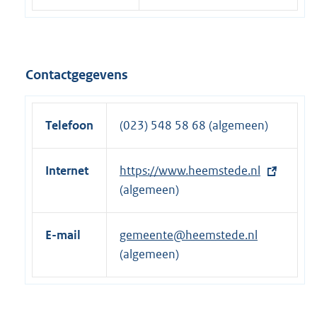
Contactgegevens
Telefoon
(023) 548 58 68 (algemeen)
Internet
E
https://www.heemstede.nl
x
(algemeen)
t
e
E-mail
gemeente@heemstede.nl
r
(algemeen)
n
e
l