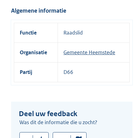
i
Algemene informatie
n
k
:
Functie
Raadslid
Organisatie
Gemeente Heemstede
Partij
D66
Deel uw feedback
Was dit de informatie die u zocht?