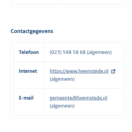
Contactgegevens
Telefoon
(023) 548 58 68 (algemeen)
Internet
E
https://www.heemstede.nl
x
(algemeen)
t
e
E-mail
gemeente@heemstede.nl
r
(algemeen)
n
e
l