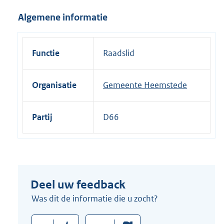
i
Algemene informatie
n
k
:
Functie
Raadslid
Organisatie
Gemeente Heemstede
Partij
D66
Deel uw feedback
Was dit de informatie die u zocht?