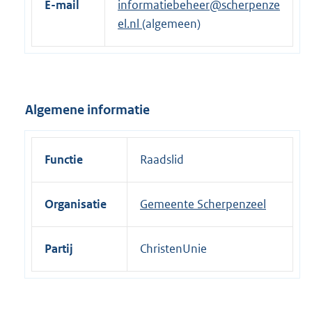
E-mail
informatiebeheer@scherpenze
r
el.nl
(algemeen)
n
e
l
i
Algemene informatie
n
k
:
Functie
Raadslid
Organisatie
Gemeente Scherpenzeel
Partij
ChristenUnie