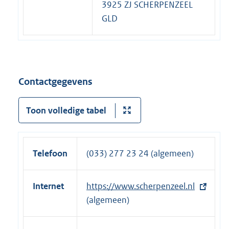
3925 ZJ SCHERPENZEEL
GLD
Contactgegevens
Toon volledige tabel
Telefoon
(033) 277 23 24 (algemeen)
Internet
E
https://www.scherpenzeel.nl
x
(algemeen)
t
e