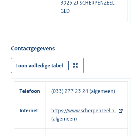
3925 ZJ SCHERPENZEEL
GLD
Contactgegevens
Toon volledige tabel
Telefoon
(033) 277 23 24 (algemeen)
Internet
E
https://www.scherpenzeel.nl
x
(algemeen)
t
e