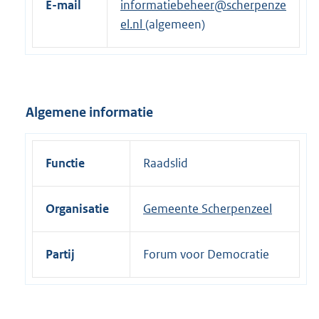
E-mail
informatiebeheer@scherpenze
r
el.nl
(algemeen)
n
e
l
i
Algemene informatie
n
k
:
Functie
Raadslid
Organisatie
Gemeente Scherpenzeel
Partij
Forum voor Democratie