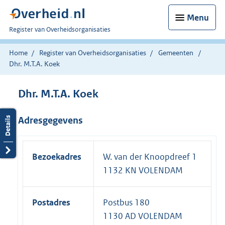
Menu
U
Register van Overheidsorganisaties
bent
nu
Home
Register van Overheidsorganisaties
Gemeenten
hier:
Dhr. M.T.A. Koek
Dhr. M.T.A. Koek
Adresgegevens
Bezoekadres
W. van der Knoopdreef 1
1132 KN VOLENDAM
Postadres
Postbus 180
1130 AD VOLENDAM