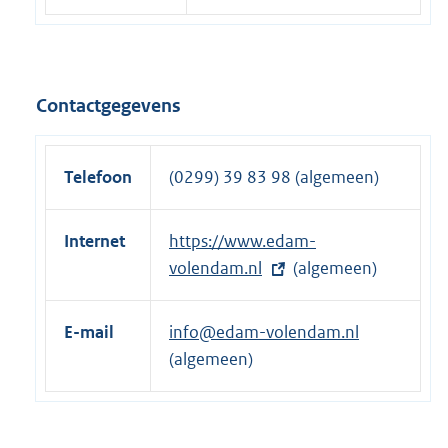
Contactgegevens
Telefoon
(0299) 39 83 98 (algemeen)
Internet
E
https://www.edam-
x
volendam.nl
(algemeen)
t
e
E-mail
info@edam-volendam.nl
r
(algemeen)
n
e
l