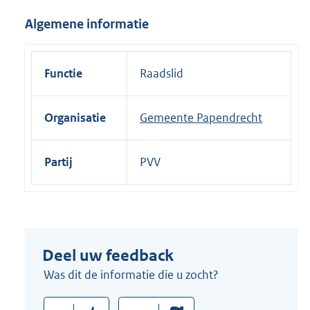
i
Algemene informatie
n
k
:
Functie
Raadslid
Organisatie
Gemeente Papendrecht
Partij
PVV
Deel uw feedback
Was dit de informatie die u zocht?