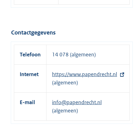
Contactgegevens
Telefoon
14 078 (algemeen)
Internet
E
https://www.papendrecht.nl
x
(algemeen)
t
e
E-mail
info@papendrecht.nl
r
(algemeen)
n
e
l