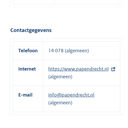
Contactgegevens
Telefoon
14 078 (algemeen)
Internet
E
https://www.papendrecht.nl
x
(algemeen)
t
e
E-mail
info@papendrecht.nl
r
(algemeen)
n
e
l