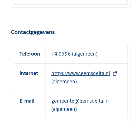
Contactgegevens
Telefoon
14 0596 (algemeen)
Internet
E
https://www.eemsdelta.nl
x
(algemeen)
t
e
E-mail
gemeente@eemsdelta.nl
r
(algemeen)
n
e
l