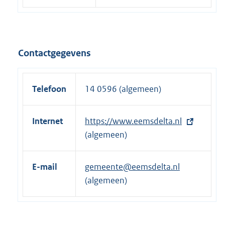
Contactgegevens
Telefoon
14 0596 (algemeen)
Internet
E
https://www.eemsdelta.nl
x
(algemeen)
t
e
E-mail
gemeente@eemsdelta.nl
r
(algemeen)
n
e
l