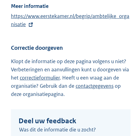
Meer informatie
E
https://www.eerstekamer.nl/begrip/ambtelijke_orga
x
nisatie
t
e
Correctie doorgeven
r
n
Klopt de informatie op deze pagina volgens u niet?
e
Verbeteringen en aanvullingen kunt u doorgeven via
l
het
correctieformulier
. Heeft u een vraag aan de
i
organisatie? Gebruik dan de
contactgegevens
op
n
deze organisatiepagina.
k
:
Deel uw feedback
Was dit de informatie die u zocht?