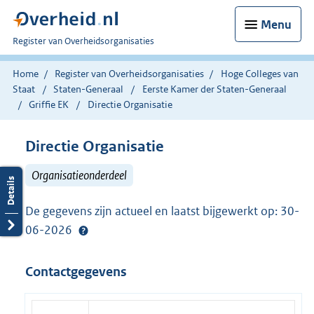
Menu
U
Register van Overheidsorganisaties
bent
nu
Home
Register van Overheidsorganisaties
Hoge Colleges van
hier:
Staat
Staten-Generaal
Eerste Kamer der Staten-Generaal
Griffie EK
Directie Organisatie
Directie Organisatie
Organisatieonderdeel
De gegevens zijn actueel en laatst bijgewerkt op: 30-
06-2026
Contactgegevens