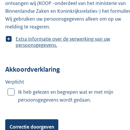
ontvangen wij (KOOP -onderdeel van het ministerie van
Binnenlandse Zaken en Koninkrijksrelaties-) het formulier
Wij gebruiken uw persoonsgegevens alleen om op uw
melding te reageren.
T
Extra informatie over de verwerking van uw
o
persoonsgegevens.
o
n
m
Akkoordverklaring
e
e
r
Verplicht
v
Ik heb gelezen en begrepen wat er met mijn
a
persoonsgegevens wordt gedaan.
n
: