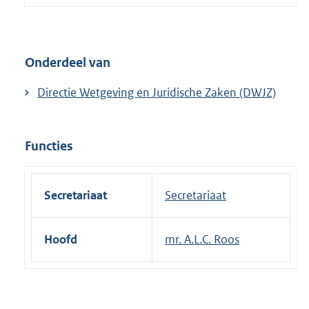
e
l
i
Onderdeel van
n
k
Directie Wetgeving en Juridische Zaken (DWJZ)
:
Functies
Secretariaat
Secretariaat
Hoofd
mr. A.L.C. Roos