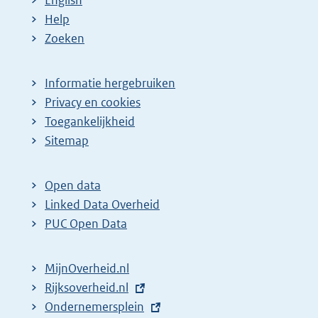
English
Help
Zoeken
Informatie hergebruiken
Privacy en cookies
Toegankelijkheid
Sitemap
Open data
Linked Data Overheid
PUC Open Data
MijnOverheid.nl
E
Rijksoverheid.nl
x
E
Ondernemersplein