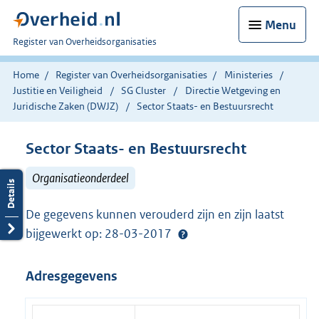
Menu
U
Register van Overheidsorganisaties
bent
nu
Home
Register van Overheidsorganisaties
Ministeries
hier:
Justitie en Veiligheid
SG Cluster
Directie Wetgeving en
Juridische Zaken (DWJZ)
Sector Staats- en Bestuursrecht
Sector Staats- en Bestuursrecht
Organisatieonderdeel
De gegevens kunnen verouderd zijn en zijn laatst
bijgewerkt op: 28-03-2017
Adresgegevens