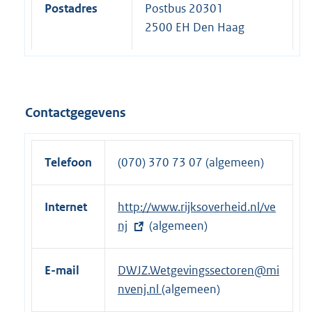
Postadres
Postbus 20301
2500 EH Den Haag
Contactgegevens
Telefoon
(070) 370 73 07 (algemeen)
Internet
E
http://www.rijksoverheid.nl/ve
x
nj
(algemeen)
t
e
E-mail
DWJZ.Wetgevingssectoren@mi
r
nvenj.nl
(algemeen)
n