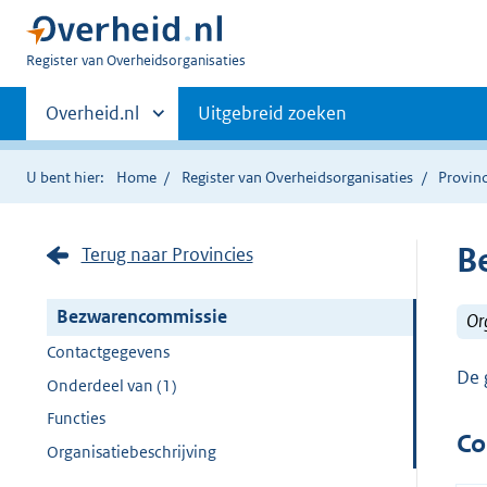
U
Register van Overheidsorganisaties
bent
Primaire
nu
Andere
Overheid.nl
Uitgebreid zoeken
hier:
sites
navigatie
binnen
U bent hier:
Home
Register van Overheidsorganisaties
Provinc
B
Terug naar Provincies
Bezwarencommissie
Or
Contactgegevens
De 
Onderdeel van (1)
Functies
Co
Organisatiebeschrijving