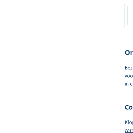
Or
Bez
voo
in 
Co
Klo
cor