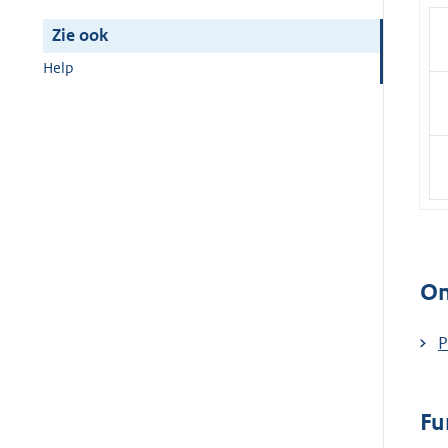
Zie ook
Help
On
P
Fu