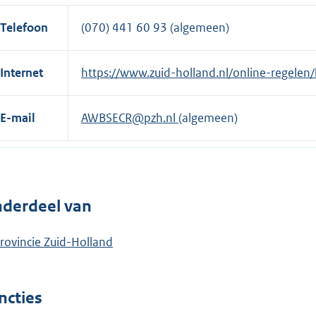
Telefoon
(070) 441 60 93 (algemeen)
Internet
E
https://www.zuid-holland.nl/online-regelen
x
t
E-mail
AWBSECR@pzh.nl
(algemeen)
e
r
n
e
derdeel van
l
i
rovincie Zuid-Holland
n
k
:
ncties