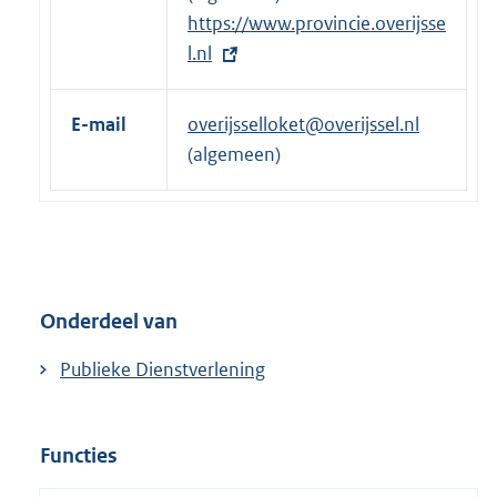
t
E
https://www.provincie.overijsse
e
x
l.nl
r
t
n
e
E-mail
overijsselloket@overijssel.nl
e
r
(algemeen)
l
n
i
e
n
l
k
i
:
n
Onderdeel van
k
:
Publieke Dienstverlening
Functies