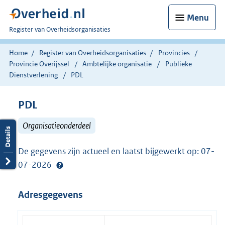
Menu
U
Register van Overheidsorganisaties
bent
nu
Home
Register van Overheidsorganisaties
Provincies
hier:
Provincie Overijssel
Ambtelijke organisatie
Publieke
Dienstverlening
PDL
PDL
Organisatieonderdeel
De gegevens zijn actueel en laatst bijgewerkt op: 07-
07-2026
Adresgegevens