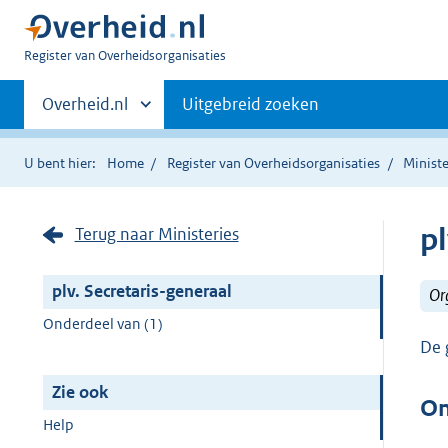
U
Register van Overheidsorganisaties
bent
Primaire
nu
Andere
Overheid.nl
Uitgebreid zoeken
hier:
sites
navigatie
binnen
U bent hier:
Home
Register van Overheidsorganisaties
Ministe
pl
Terug naar Ministeries
plv. Secretaris-generaal
Or
Onderdeel van (1)
De 
Zie ook
On
Help