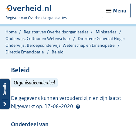
Menu
U
Register van Overheidsorganisaties
bent
nu
Home
Register van Overheidsorganisaties
Ministeries
hier:
Onderwijs, Cultuur en Wetenschap
Directeur-Generaal Hoger
Onderwijs, Beroepsonderwijs, Wetenschap en Emancipatie
Directie Emancipatie
Beleid
Beleid
Organisatieonderdeel
De gegevens kunnen verouderd zijn en zijn laatst
bijgewerkt op: 17-08-2020
Onderdeel van