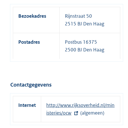
Bezoekadres
Rijnstraat 50
2515 BJ Den Haag
Postadres
Postbus 16375
2500 BJ Den Haag
Contactgegevens
Internet
E
http://www.rijksoverheid.nl/min
x
isteries/ocw
(algemeen)
t