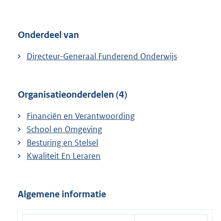
e
r
n
Onderdeel van
e
l
Directeur-Generaal Funderend Onderwijs
i
n
k
Organisatieonderdelen (4)
:
Financiën en Verantwoording
School en Omgeving
Besturing en Stelsel
Kwaliteit En Leraren
Algemene informatie